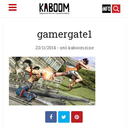
gamergate1
23/11/2014
από
kaboomzine