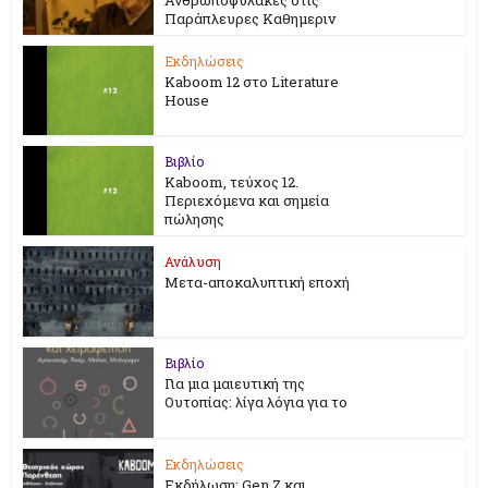
Παράπλευρες Καθημεριν
Εκδηλώσεις
Kaboom 12 στο Literature
House
Βιβλίο
Kaboom, τεύχος 12.
Περιεχόμενα και σημεία
πώλησης
Ανάλυση
Μετα-αποκαλυπτική εποχή
Βιβλίο
Για μια μαιευτική της
Ουτοπίας: λίγα λόγια για το
Εκδηλώσεις
Εκδήλωση: Gen Z και