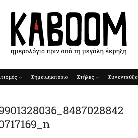
ιτισμός
Σημειωματάριο
Στήλες
Συνεντεύξε
19901328036_8487028842
0717169_n