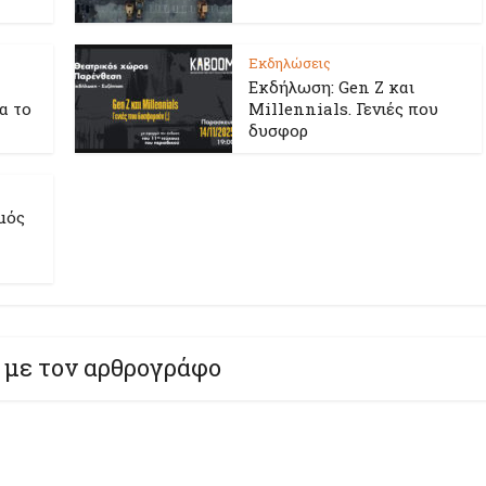
Εκδηλώσεις
Εκδήλωση: Gen Z και
ια το
Millennials. Γενιές που
δυσφορ
μός
 με τον αρθρογράφο