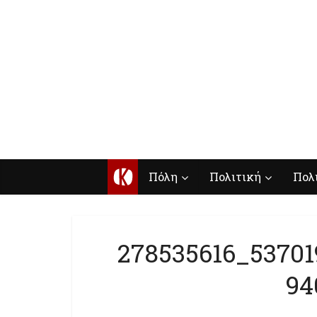
Κ
Πόλη
Πολιτική
Πολ
278535616_5370
94