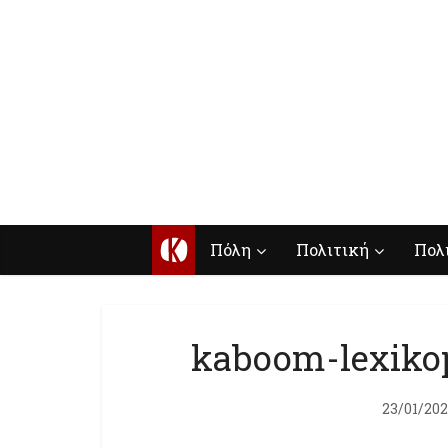
Κ
Πόλη
Πολιτική
Πολ
kaboom-lexikop
23/01/20