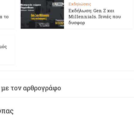
Εκδηλώσεις
Εκδήλωση: Gen Z και
ια το
Millennials. Γενιές που
δυσφορ
μός
 με τον αρθρογράφο
ύπας