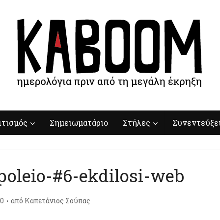
ιτισμός
Σημειωματάριο
Στήλες
Συνεντεύξε
oleio-#6-ekdilosi-web
20
από
Καπετάνιος Σούπας