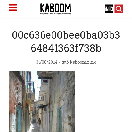
00c636e00bee0ba03b3
64841363f738b
31/08/2014
από
kaboomzine