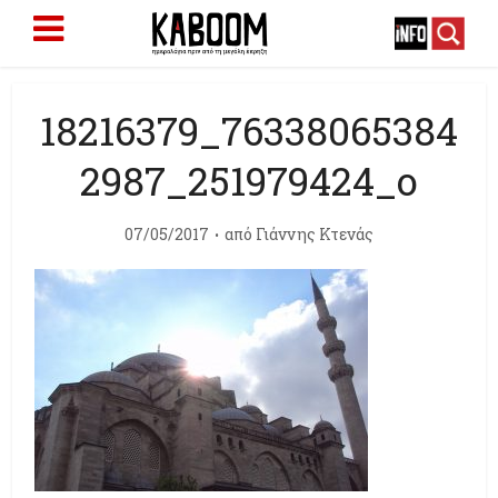
18216379_76338065384
2987_251979424_o
07/05/2017
από
Γιάννης Κτενάς