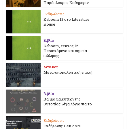
Παράπλευρες Καθημεριν
Εκδηλώσεις
Kaboom 12 στο Literature
House
Βιβλίο
Kaboom, τεύχος 12.
Περιεχόμενα και σημεία
πώλησης
Ανάλυση
Μετα-αποκαλυπτική εποχή
Βιβλίο
Για μια μαιευτική της
Ουτοπίας: λίγα λόγια για το
Εκδηλώσεις
Εκδήλωση: Gen Z και