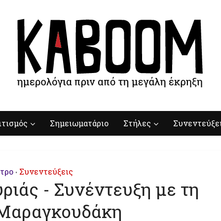
ιτισμός
Σημειωματάριο
Στήλες
Συνεντεύξε
τρο
Συνεντεύξεις
•
ριάς - Συνέντευξη με τη
Μαραγκουδάκη