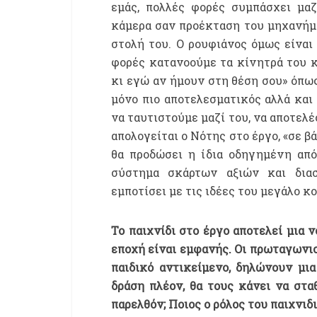
εμάς, πολλές φορές συμπάσχει μαζ
κάμερα σαν προέκταση του μηχανήμα
στολή του. Ο ρουφιάνος όμως είναι 
φορές κατανοούμε τα κίνητρά του κ
κι εγώ αν ήμουν στη θέση σου» όπω
μόνο πιο αποτελεσματικός αλλά και 
να ταυτιστούμε μαζί του, να αποτελ
απολογείται ο Νότης στο έργο, «σε β
θα προδώσει η ίδια οδηγημένη από
σύστημα σκάρτων αξιών και δια
εμποτίσει με τις ιδέες του μεγάλο 
Το παιχνίδι στο έργο αποτελεί μια 
εποχή είναι εμφανής. Οι πρωταγωνισ
παιδικό αντικείμενο, δηλώνουν μια
δράση πλέον, θα τους κάνει να στα
παρελθόν; Ποιος ο ρόλος του παιχνι