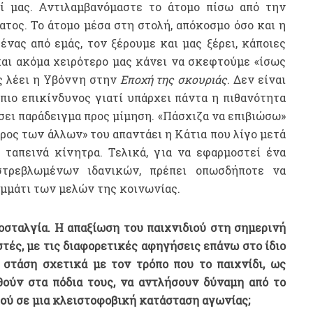
ί μας. Αντιλαμβανόμαστε το άτομο πίσω από την
τος. Το άτομο μέσα στη στολή, απόκοσμο όσο και η
ένας από εμάς, τον ξέρουμε και μας ξέρει, κάποιες
αι ακόμα χειρότερο μας κάνει να σκεφτούμε «ίσως
ς λέει η Υβόννη στην
Εποχή της σκουριάς
. Δεν είναι
πιο επικίνδυνος γιατί υπάρχει πάντα η πιθανότητα
έσει παράδειγμα προς μίμηση. «Πάσχιζα να επιβιώσω»
άρος των άλλων» του απαντάει η Κάτια που λίγο μετά
 ταπεινά κίνητρα. Τελικά, για να εφαρμοστεί ένα
στρεβλωμένων ιδανικών, πρέπει οπωσδήποτε να
κομμάτι των μελών της κοινωνίας.
νοσταλγία. Η απαξίωση του παιχνιδιού στη σημερινή
τές, με τις διαφορετικές αφηγήσεις επάνω στο ίδιο
 στάση σχετικά με τον τρόπο που το παιχνίδι, ως
θούν στα πόδια τους, να αντλήσουν δύναμη από το
διού σε μια κλειστοφοβική κατάσταση αγωνίας;