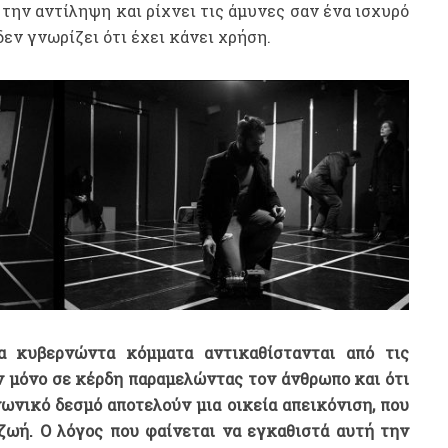
 την αντίληψη και ρίχνει τις άμυνες σαν ένα ισχυρό
εν γνωρίζει ότι έχει κάνει χρήση.
α κυβερνώντα κόμματα αντικαθίστανται από τις
υν μόνο σε κέρδη παραμελώντας τον άνθρωπο και ότι
ωνικό δεσμό αποτελούν μια οικεία απεικόνιση, που
ζωή. Ο λόγος που φαίνεται να εγκαθιστά αυτή την