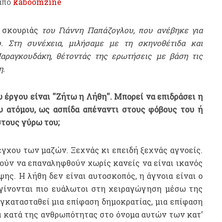
από
kaboomzine
 σκουριάς
του Γιάννη Παπάζογλου, που ανέβηκε για
 Στη συνέχεια, μιλήσαμε με τη σκηνοθέτιδα και
αραγκουδάκη, θέτοντάς της ερωτήσεις με βάση τις
η.
έργου είναι ''Ζήτω η Λήθη''. Μπορεί να επιδράσει η
υ ατόμου, ως ασπίδα απέναντι στους φόβους του ή
στους γύρω του;
έγχου των μαζών. Ξεχνάς κι επειδή ξεχνάς αγνοείς.
ούν να επαναληφθούν χωρίς κανείς να είναι ικανός
ψης. Η λήθη δεν είναι αυτοσκοπός, η άγνοια είναι ο
 γίνονται πιο ευάλωτοι στη χειραγώγηση μέσω της
γκατασταθεί μια επίφαση δημοκρατίας, μια επίφαση
α κατά της ανθρωπότητας στο όνομα αυτών των κατ’