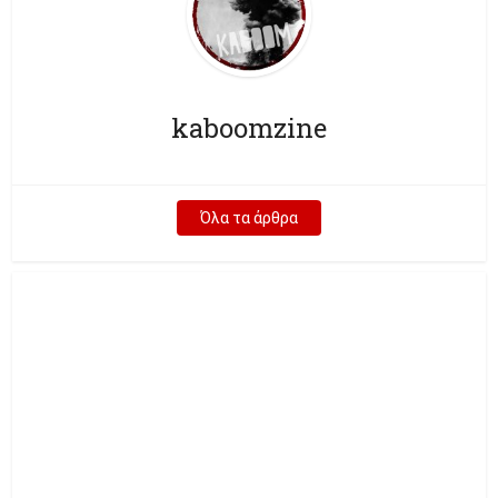
kaboomzine
Όλα τα άρθρα