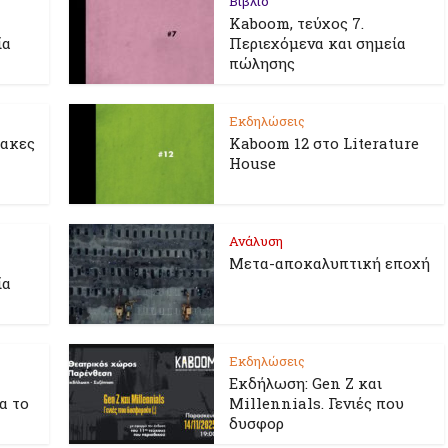
Βιβλίο
Kaboom, τεύχος 7.
ία
Περιεχόμενα και σημεία
πώλησης
Εκδηλώσεις
λακες
Kaboom 12 στο Literature
House
Ανάλυση
Μετα-αποκαλυπτική εποχή
ία
Εκδηλώσεις
Εκδήλωση: Gen Z και
ια το
Millennials. Γενιές που
δυσφορ