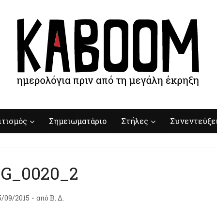
ιτισμός
Σημειωματάριο
Στήλες
Συνεντεύξε
G_0020_2
5/09/2015
από
Β. Δ.