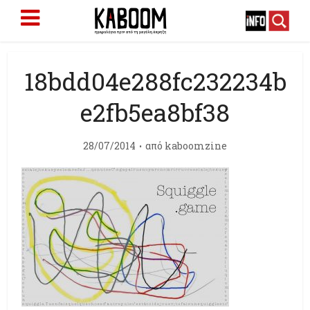
18bdd04e288fc232234b
e2fb5ea8bf38
28/07/2014
από
kaboomzine