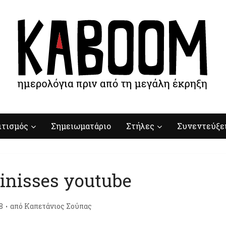
ιτισμός
Σημειωματάριο
Στήλες
Συνεντεύξε
foinisses youtube
8
από
Καπετάνιος Σούπας