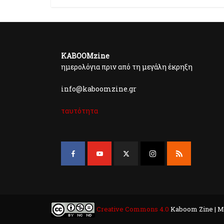
KABOOMzine
ημερολόγια πριν από τη μεγάλη έκρηξη
info@kaboomzine.gr
ταυτότητα
Creative Commons 4.0
Kaboom Zine | M