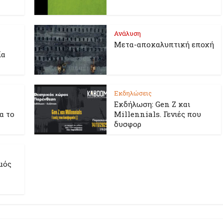
Ανάλυση
Μετα-αποκαλυπτική εποχή
ία
Εκδηλώσεις
Εκδήλωση: Gen Z και
ια το
Millennials. Γενιές που
δυσφορ
μός