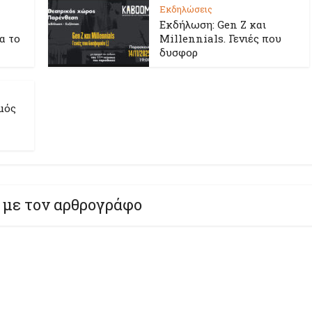
Εκδηλώσεις
Εκδήλωση: Gen Z και
ια το
Millennials. Γενιές που
δυσφορ
μός
 με τον αρθρογράφο