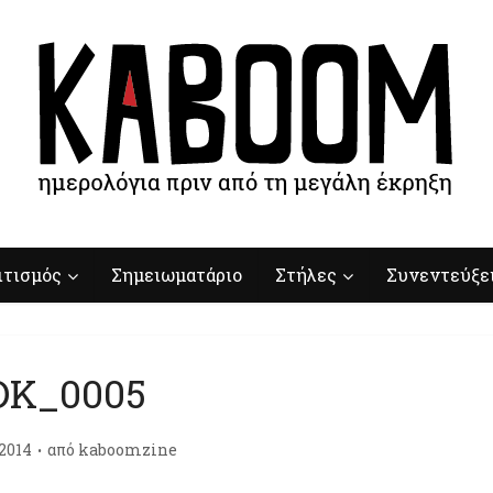
ιτισμός
Σημειωματάριο
Στήλες
Συνεντεύξε
DK_0005
/2014
από
kaboomzine