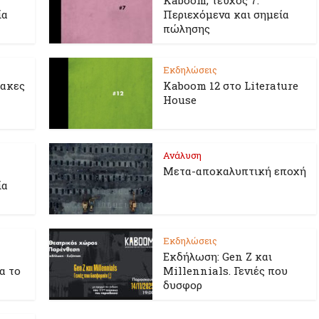
Kaboom, τεύχος 7.
ία
Περιεχόμενα και σημεία
πώλησης
Εκδηλώσεις
λακες
Kaboom 12 στο Literature
House
Ανάλυση
Μετα-αποκαλυπτική εποχή
ία
Εκδηλώσεις
Εκδήλωση: Gen Z και
ια το
Millennials. Γενιές που
δυσφορ