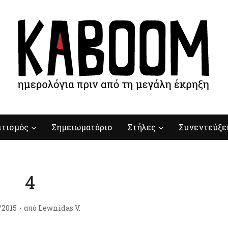
ιτισμός
Σημειωματάριο
Στήλες
Συνεντεύξε
4
/2015
από
Lewnidas V.