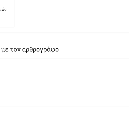
μός
 με τον αρθρογράφο