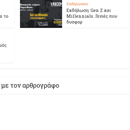
Εκδηλώσεις
Εκδήλωση: Gen Z και
ια το
Millennials. Γενιές που
δυσφορ
μός
 με τον αρθρογράφο