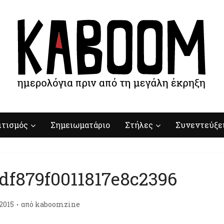
ιτισμός
Σημειωματάριο
Στήλες
Συνεντεύξε
df879f0011817e8c2396
2015
από
kaboomzine