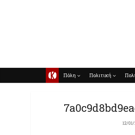
Κ
Πόλη
Πολιτική
Πολ
7a0c9d8bd9ea
12/01/