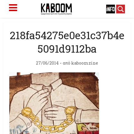
218fa54275e0e31c37b4e
5091d9112ba
27/06/2014
από
kaboomzine