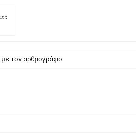
μός
 με τον αρθρογράφο