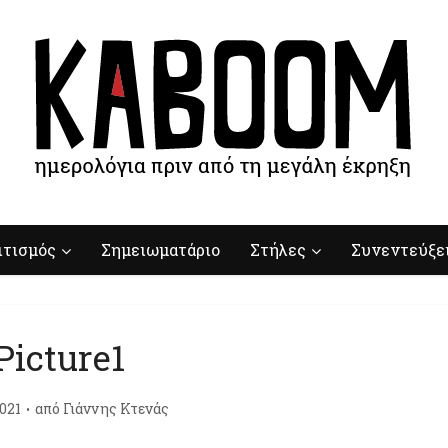
ιτισμός
Σημειωματάριο
Στήλες
Συνεντεύξε
Picture1
021
από
Γιάννης Κτενάς