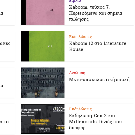
Βιβλίο
Kaboom, τεύχος 7.
ία
Περιεχόμενα και σημεία
πώλησης
Εκδηλώσεις
λακες
Kaboom 12 στο Literature
House
Ανάλυση
Μετα-αποκαλυπτική εποχή
ία
Εκδηλώσεις
Εκδήλωση: Gen Z και
ια το
Millennials. Γενιές που
δυσφορ