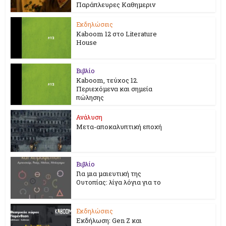
Παράπλευρες Καθημεριν
Εκδηλώσεις
Kaboom 12 στο Literature
House
Βιβλίο
Kaboom, τεύχος 12.
Περιεχόμενα και σημεία
πώλησης
Ανάλυση
Μετα-αποκαλυπτική εποχή
Βιβλίο
Για μια μαιευτική της
Ουτοπίας: λίγα λόγια για το
Εκδηλώσεις
Εκδήλωση: Gen Z και