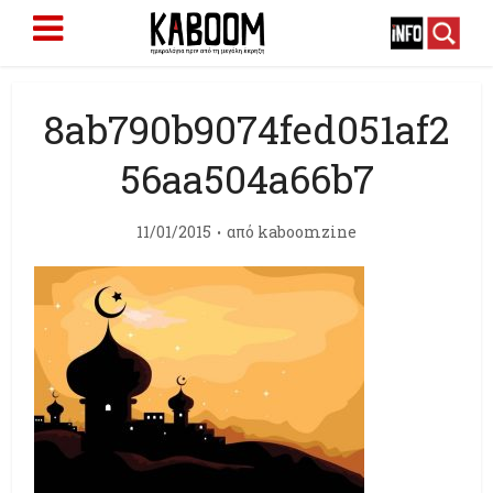
8ab790b9074fed051af2
56aa504a66b7
11/01/2015
από
kaboomzine