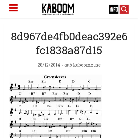
8d967de4fb0deac392e6
fc1838a87d15
28/12/2014
από
kaboomzine