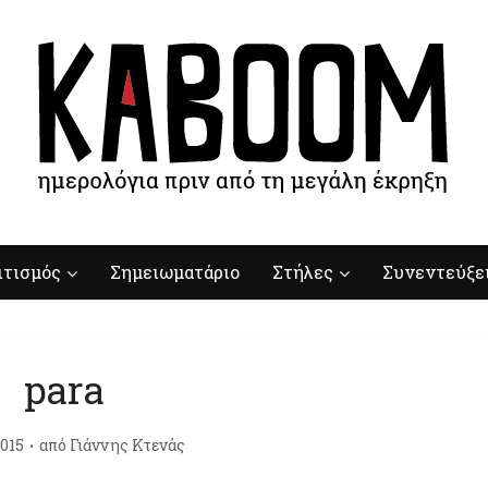
ιτισμός
Σημειωματάριο
Στήλες
Συνεντεύξε
para
015
από
Γιάννης Κτενάς