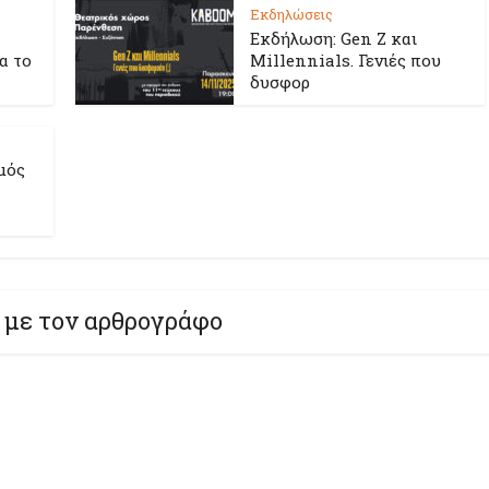
Εκδηλώσεις
Εκδήλωση: Gen Z και
ια το
Millennials. Γενιές που
δυσφορ
μός
 με τον αρθρογράφο