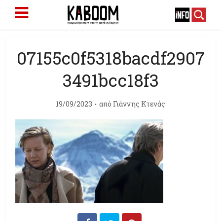
07155c0f5318bacdf2907
3491bcc18f3
19/09/2023
από
Γιάννης Κτενάς