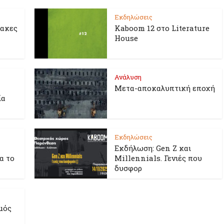
Εκδηλώσεις
λακες
Kaboom 12 στο Literature
House
Ανάλυση
Μετα-αποκαλυπτική εποχή
ία
Εκδηλώσεις
Εκδήλωση: Gen Z και
ια το
Millennials. Γενιές που
δυσφορ
μός