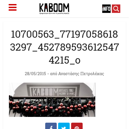
10700563_77197058618
3297_452789593612547
4215_o
28/05/2015
από
Αναστάσης Πετρολέκας