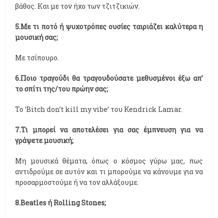
βάθος. Και με τον ήχο των τζιτζικιών.
5.Με τι ποτό ή ψυχοτρόπες ουσίες ταιριάζει καλύτερα η
μουσική σας;
Με τσίπουρο.
6.Ποιο τραγούδι θα τραγουδούσατε μεθυσμένοι έξω απ’
το σπίτι της/του πρώην σας;
Το ‘Bitch don’t kill my vibe’ του Kendrick Lamar.
7.Τι μπορεί να αποτελέσει για σας έμπνευση για να
γράψετε μουσική;
Μη μουσικά θέματα, όπως ο κόσμος γύρω μας, πως
αντιδρούμε σε αυτόν και τι μπορούμε να κάνουμε για να
προσαρμοστούμε ή να τον αλλάξουμε.
8.Beatles ή Rolling Stones;