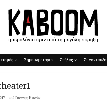
ιτισμός
Σημειωματάριο
Στήλες
Συνεντεύξε
theater1
017
από
Γιάννης Κτενάς