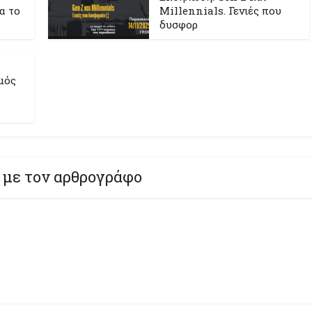
ια το
Millennials. Γενιές που
δυσφορ
μός
 με τον αρθρογράφο