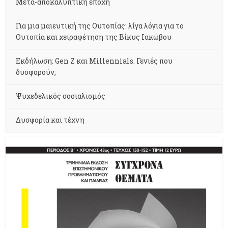
Μετα-αποκαλυπτική εποχή
Για μια μαιευτική της Ουτοπίας: λίγα λόγια για το
Ουτοπία και χειραφέτηση της Βίκυς Ιακώβου
Εκδήλωση: Gen Z και Millennials. Γενιές που
δυσφορούν;
Ψυχεδελικός σοσιαλισμός
Δυσφορία και τέχνη