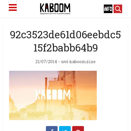
92c3523de61d06eebdc5
15f2babb64b9
21/07/2014
από
kaboomzine