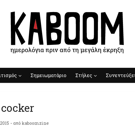
ιτισμός
Σημειωματάριο
Στήλες
Συνεντεύξε
cocker
/2015
από
kaboomzine