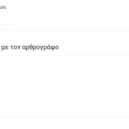
μός
 με τον αρθρογράφο