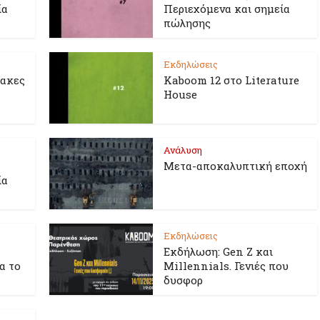
ία
Περιεχόμενα και σημεία
πώλησης
Εκδηλώσεις
λακες
Kaboom 12 στο Literature
House
Ανάλυση
Μετα-αποκαλυπτική εποχή
ία
Εκδηλώσεις
Εκδήλωση: Gen Z και
ια το
Millennials. Γενιές που
δυσφορ