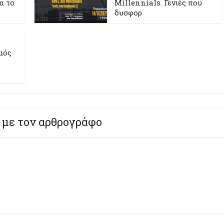
ια το
Millennials. Γενιές που
δυσφορ
μός
 με τον αρθρογράφο