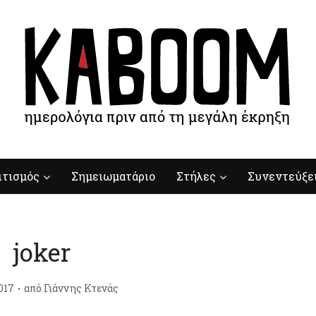
ιτισμός
Σημειωματάριο
Στήλες
Συνεντεύξε
joker
017
από
Γιάννης Κτενάς