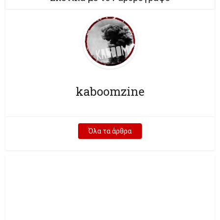
kaboomzine
Όλα τα άρθρα