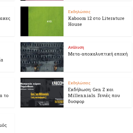
Εκδηλώσεις
λακες
Kaboom 12 στο Literature
House
Ανάλυση
Μετα-αποκαλυπτική εποχή
ία
Εκδηλώσεις
Εκδήλωση: Gen Z και
ια το
Millennials. Γενιές που
δυσφορ
μός