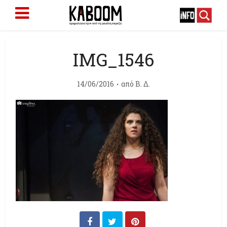
IMG_1546
14/06/2016
από
Β. Δ.