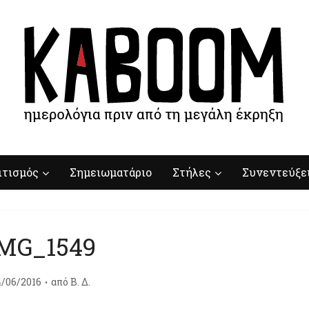
ιτισμός
Σημειωματάριο
Στήλες
Συνεντεύξε
MG_1549
4/06/2016
από
Β. Δ.