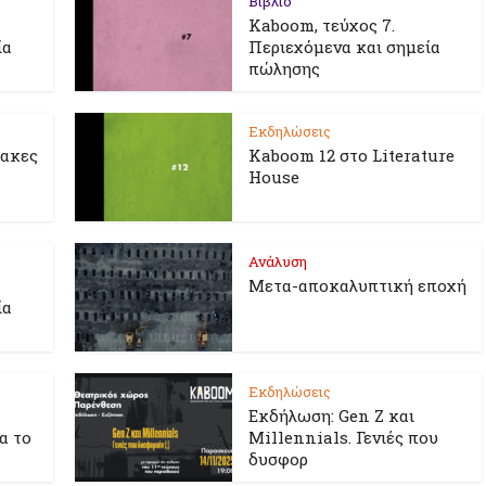
Βιβλίο
Kaboom, τεύχος 7.
ία
Περιεχόμενα και σημεία
πώλησης
Εκδηλώσεις
λακες
Kaboom 12 στο Literature
House
Ανάλυση
Μετα-αποκαλυπτική εποχή
ία
Εκδηλώσεις
Εκδήλωση: Gen Z και
ια το
Millennials. Γενιές που
δυσφορ