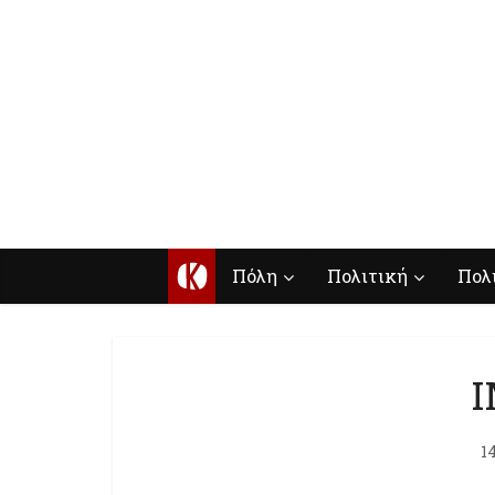
Κ
Πόλη
Πολιτική
Πολ
I
1