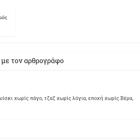
μός
 με τον αρθρογράφο
ίσκι χωρίς πάγο, τζαζ χωρίς λόγια, εποχή χωρίς Βέρα,