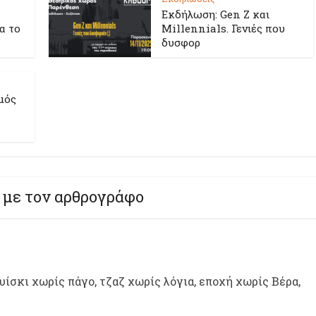
Εκδήλωση: Gen Z και
ια το
Millennials. Γενιές που
δυσφορ
μός
 με τον αρθρογράφο
ίσκι χωρίς πάγο, τζαζ χωρίς λόγια, εποχή χωρίς Βέρα,