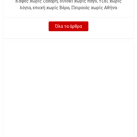
Kαφές χωρίς ζάχαρη, ουίσκι χωρίς πάγο, τζαζ χωρίς
λόγια, εποχή χωρίς Βέρα, Πειραιάς χωρίς Αθήνα
Όλα τα άρθρα