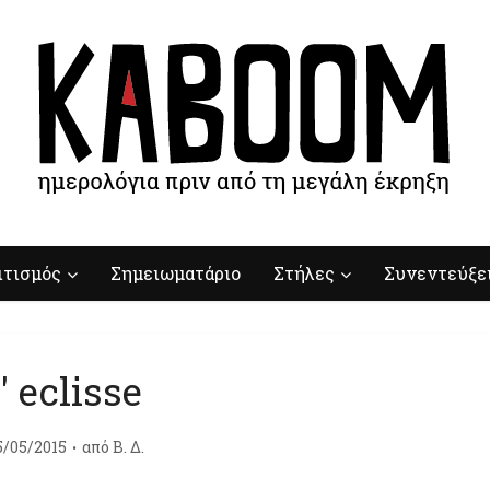
ιτισμός
Σημειωματάριο
Στήλες
Συνεντεύξε
l' eclisse
5/05/2015
από
Β. Δ.