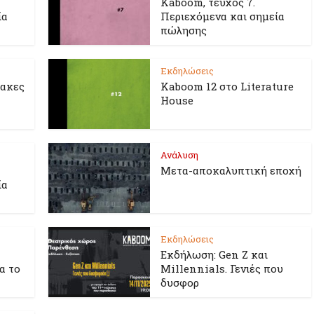
Kaboom, τεύχος 7.
ία
Περιεχόμενα και σημεία
πώλησης
Εκδηλώσεις
λακες
Kaboom 12 στο Literature
House
Ανάλυση
Μετα-αποκαλυπτική εποχή
ία
Εκδηλώσεις
Εκδήλωση: Gen Z και
ια το
Millennials. Γενιές που
δυσφορ