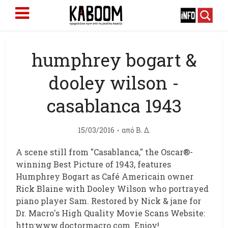
humphrey bogart &
dooley wilson -
casablanca 1943
15/03/2016
από
Β. Δ.
A scene still from "Casablanca," the Oscar®-
winning Best Picture of 1943, features
Humphrey Bogart as Café Americain owner
Rick Blaine with Dooley Wilson who portrayed
piano player Sam. Restored by Nick & jane for
Dr. Macro's High Quality Movie Scans Website:
http:www.doctormacro.com. Enjoy!