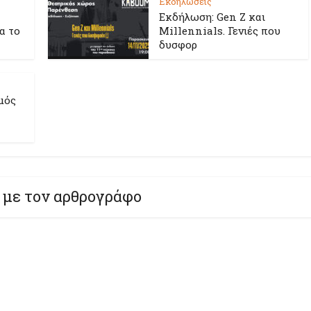
Εκδηλώσεις
Εκδήλωση: Gen Z και
ια το
Millennials. Γενιές που
δυσφορ
μός
 με τον αρθρογράφο