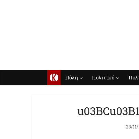
Κ
Πόλη
Πολιτική
Πολ
u03BCu03B1
23/11