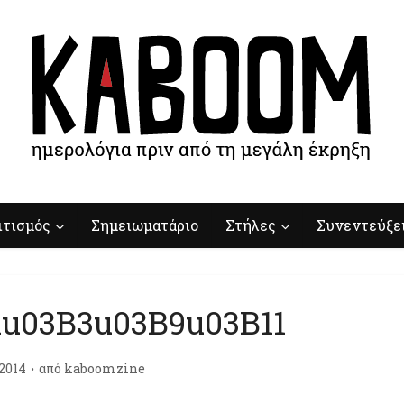
ιτισμός
Σημειωματάριο
Στήλες
Συνεντεύξε
u03B3u03B9u03B11
/2014
από
kaboomzine