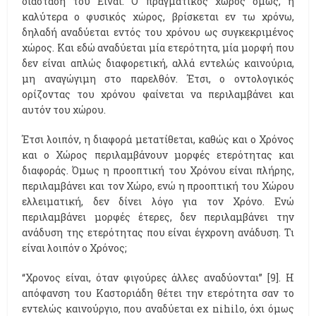
διάσταση του Είναι. Ο πραγματικός χώρος όμως, η
καλύτερα ο φυσικός χώρος, βρίσκεται εν τω χρόνω,
δηλαδή αναδύεται εντός του χρόνου ως συγκεκριμένος
χώρος. Και εδώ αναδύεται μία ετερότητα, μία μορφή που
δεν είναι απλώς διαφορετική, αλλά εντελώς καινούρια,
μη αναγώγιμη στο παρελθόν. Έτσι, ο οντολογικός
ορίζοντας του χρόνου φαίνεται να περιλαμβάνει και
αυτόν του χώρου.
Έτσι λοιπόν, η διαφορά μετατίθεται, καθώς και ο Χρόνος
και ο Χώρος περιλαμβάνουν μορφές ετερότητας και
διαφοράς. Όμως η προοπτική του Χρόνου είναι πλήρης,
περιλαμβάνει και τον Χώρο, ενώ η προοπτική του Χώρου
ελλειματική, δεν δίνει λόγο για τον Χρόνο. Ενώ
περιλαμβάνει μορφές έτερες, δεν περιλαμβάνει την
ανάδυση της ετερότητας που είναι έγχρονη ανάδυση. Τι
είναι λοιπόν ο Χρόνος;
“Χρονος είναι, όταν φιγούρες άλλες αναδύονται” [9]. Η
απόφανση του Καστοριάδη θέτει την ετερότητα σαν το
εντελώς καινούργιο, που αναδύεται ex nihilo, όχι όμως