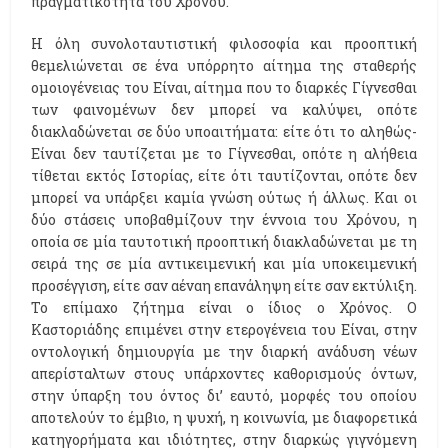
πραγματικότητα του Χρόνου.
Η όλη συνολοταυτιστική φιλοσοφία και προοπτική
θεμελιώνεται σε ένα υπόρρητο αίτημα της σταθερής
ομοιογένειας του Είναι, αίτημα που το διαρκές Γίγνεσθαι
των φαινομένων δεν μπορεί να καλύψει, οπότε
διακλαδώνεται σε δύο υποαιτήματα: είτε ότι το αληθώς-
Είναι δεν ταυτίζεται με το Γίγνεσθαι, οπότε η αλήθεια
τίθεται εκτός Ιστορίας, είτε ότι ταυτίζονται, οπότε δεν
μπορεί να υπάρξει καμία γνώση ούτως ή άλλως. Και οι
δύο στάσεις υποβαθμίζουν την έννοια του Χρόνου, η
οποία σε μία ταυτοτική προοπτική διακλαδώνεται με τη
σειρά της σε μία αντικειμενική και μία υποκειμενική
προσέγγιση, είτε σαν αέναη επανάληψη είτε σαν εκτύλιξη.
Το επίμαχο ζήτημα είναι ο ίδιος ο Χρόνος. Ο
Καστοριάδης επιμένει στην ετερογένεια του Είναι, στην
οντολογική δημιουργία με την διαρκή ανάδυση νέων
απερίσταλτων στους υπάρχοντες καθορισμούς όντων,
στην ύπαρξη του όντος δι’ εαυτό, μορφές του οποίου
αποτελούν το έμβιο, η ψυχή, η κοινωνία, με διαφορετικά
κατηγορήματα και ιδιότητες, στην διαρκώς γιγνόμενη