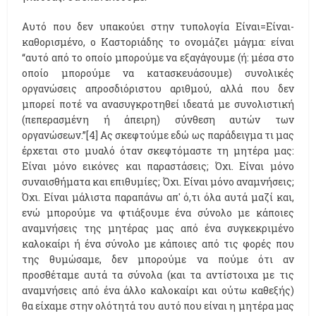
Αυτό που δεν υπακούει στην τυπολογία Είναι=Είναι-
καθορισμένο, ο Καστοριάδης το ονομάζει μάγμα: είναι
“αυτό από το οποίο μπορούμε να εξαγάγουμε (ή: μέσα στο
οποίο μπορούμε να κατασκευάσουμε) συνολικές
οργανώσεις απροσδιόριστου αριθμού, αλλά που δεν
μπορεί ποτέ να ανασυγκροτηθεί ιδεατά με συνολιστική
(πεπερασμένη ή άπειρη) σύνθεση αυτών των
οργανώσεων.”[4] Ας σκεφτούμε εδώ ως παράδειγμα τι μας
έρχεται στο μυαλό όταν σκεφτόμαστε τη μητέρα μας:
Είναι μόνο εικόνες και παραστάσεις; Όχι. Είναι μόνο
συναισθήματα και επιθυμίες; Όχι. Είναι μόνο αναμνήσεις;
Όχι. Είναι μάλιστα παραπάνω απ' ό,τι όλα αυτά μαζί και,
ενώ μπορούμε να φτιάξουμε ένα σύνολο με κάποιες
αναμνήσεις της μητέρας μας από ένα συγκεκριμένο
καλοκαίρι ή ένα σύνολο με κάποιες από τις φορές που
της θυμώσαμε, δεν μπορούμε να πούμε ότι αν
προσθέταμε αυτά τα σύνολα (και τα αντίστοιχα με τις
αναμνήσεις από ένα άλλο καλοκαίρι και ούτω καθεξής)
θα είχαμε στην ολότητά του αυτό που είναι η μητέρα μας