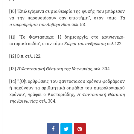
[10] "Επιλεγόμενα σε μια θεωρία της ψυχής που μπόρεσαν
να την παρουσιάσουν σαν επιστήμη", στον τόμο
Τα
σταυροδρόμια του Λαβύρινθου
, σελ. 53.
[11] "Το Φαντασιακό: Η δημιουργία στο κοινωνικό-
ιστορικό πεδίο", στον τόμο
Χώροι του ανθρώπου
, σελ.122.
[12] Ό.π. σελ. 122.
[13]
Η Φαντασιακή Θέσμιση της Κοινωνίας
, σελ. 304.
[14] ".[Ο]ι αρθρώσεις του φαντασιακού χρόνου φοδράρουν
ή παχύνουν τα αριθμητικά σημάδια του ημερολογιακού
χρόνου", γράφει ο Καστοριάδης,
Η Φαντασιακή Θέσμιση
της Κοινωνίας
, σελ. 304.