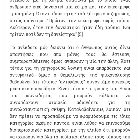
άνθρωπος είχε δανειστεί μια χύτρα και την επέστρεψε
τρυπημένη. Όταν ο ιδιοκτήτης τού ζήτησε αποζημίωση,
αυτός απάντησε: "Πρώτον, την επέστρεψα χωρίς τρύπα.
Δεύτερον, όταν την δανείστηκα ήταν ήδη τρύπια. Και
τρίτον, ποτέ δεν τη δανείστηκα" [5].
Το ανέκδοτο μάς δείχνει ότι ο άνθρωπος αυτός δίνει
απαντήσεις που από μόνες τους θα έστεκαν,
συμπαρατιθέμενες όμως αναιρούν η μία την άλλη. Κάτι
τέτοιο για τη γρηγορούσα λογική είναι απαράδεκτο και
αντιφατικό, όμως ο θεμελιωτής της ψυχανάλυσης
βεβαιώνει ότι τέτοιες “αντιφάσεις” συναντάμε συνεχώς
μέσα στο ασυνείδητο. Είναι τέτοιος ο τρόπος του Είναι
του ασυνειδήτου, που μπορούν κάλλιστα να
συνυπάρχουν στοιχεία αδιανόητα για τη
συνολοταυτιστική σκέψη. Καταλαβαίνουμε, λοιπόν, ότι
δεν πρέπει να προσπαθούμε να εφαρμόσουμε τις ίδιες
κατηγορίες σκέψης παντού, είναι λάθος να επινοοούμε
διαπεριοχιακές κατηγορίες, με την ελπίδα ότι μπορούν
να ισχύσουν για όλα τα πεδία και όλους τους τόπους του