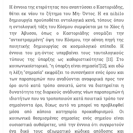
Η έννοια της ετερότητας που αναπτύσσει ο Καστοριάδης,
θέτει εκ νέου το ζήτημα του Μη- Όντος. Η ex nihilo
δημιουργία προϋποθέτει οντολογικά κενά, τόπους όπου
η οντολογική τάξη του Κόσμου συμφύεται με το Χάος ή
την Άβυσσο, όπως ο Καστοριάδης ονομάζει την
"αντεστραμμένη" όψη του Κόσμου, την αέναη πηγή της
ποιητικής δημιουργίας σε κοσμολογικό επίπεδο. Η
έννοια του μη-όντος υπερβαίνει τους ταυτολογικούς
τύπους της ύπαρξης ως καθοριστικότητας [11]. Στο
κοινωνικοϊστορικό, "η ύπαρξη είναι σημασία"[12], και εδώ
η λέξη "σημασία" εκφράζει το συνανήκειν ενός όρου και
των παραπομπών που αναδύονται αναφορικά προς τον
όρο αυτό κατά τρόπο ανοιχτό, ώστε να διατηρείται η
δυνατότητα της διαρκούς ανάδυσης νέων παραπομπών ή
ιδιοτήτων που να τροποποιούν κατά ποιοτικό τρόπο τον
σημαίνοντα όρο, δίχως αυτό να μπορεί να προβλεφθεί
μέσα από κάποια κατηγορία προκαθορισμού. Οι
κοινωνικά θεσμισμένες σημασίες ενός σημείου είναι
ουσιαστικά αυθαίρετες, υπό την έννοια ότι συγκροτούν
ένα δικό τους αξιωματικό κώδικα απόδοσης και