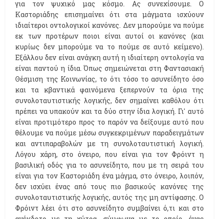
για τον ψυχικό μας κόσμο. Ας συνεχίσουμε. Ο
Καστοριάδης επισημαίνει ότι στα μάγματα ισχύουν
ιδιαίτεροι οντολογικοί κανόνες. Δεν μπορούμε να πούμε
εκ των προτέρων ποιοι είναι αυτοί οι κανόνες (και
κυρίως δεν μπορούμε να το πούμε σε αυτό κείμενο).
Εξάλλου δεν είναι ανάγκη αυτή η ιδιαίτερη οντολογία να
είναι παντού η ίδια. Όπως σημειώνεται στη Φαντασιακή
Θέσμιση της Κοινωνίας, το ότι τόσο το ασυνείδητο όσο
και τα κβαντικά φαινόμενα ξεπερνούν τα όρια της
συνολοταυτιστικής λογικής, δεν σημαίνει καθόλου ότι
πρέπει να υπακούν και τα δύο στην ίδια λογική. Γι' αυτό
είναι προτιμότερο προς το παρόν να δείξουμε αυτό που
θέλουμε να πούμε μέσω συγκεκριμένων παραδειγμάτων
και αντιπαραβολών με τη συνολοταυτιστική λογική.
Λόγου χάρη, στο όνειρο, που είναι για τον Φρόιντ η
βασιλική οδός για το ασυνείδητο, που με τη σειρά του
είναι για τον Καστοριάδη ένα μάγμα, στο όνειρο, λοιπόν,
δεν ισχύει ένας από τους πιο βασικούς κανόνες της
συνολοταυτιστικής λογικής, αυτός της μη αντίφασης. Ο
Φρόιντ λέει ότι στο ασυνείδητο συμβαίνει ό,τι και στο
ανέκδοτο με τη χύτρα, σύμφωνα με το οποίο, ένας