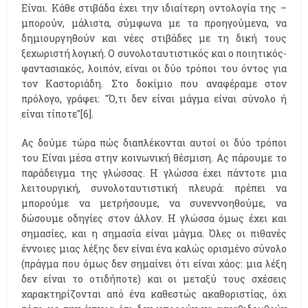
Είναι. Κάθε στιβάδα έχει την ιδιαίτερη οντολογία της –
μπορούν, μάλιστα, σύμφωνα με τα προηγούμενα, να
δημιουργηθούν και νέες στιβάδες με τη δική τους
ξεχωριστή λογική. Ο συνολοταυτιστικός και ο ποιητικός-
φαντασιακός, λοιπόν, είναι οι δύο τρόποι του όντος για
τον Καστοριάδη. Στο δοκίμιο που αναφέραμε στον
πρόλογο, γράφει: "Ό,τι δεν είναι μάγμα είναι σύνολο ή
είναι τίποτε"[6].
Ας δούμε τώρα πώς διαπλέκονται αυτοί οι δύο τρόποι
του Είναι μέσα στην κοινωνική θέσμιση. Ας πάρουμε το
παράδειγμα της γλώσσας. Η γλώσσα έχει πάντοτε μια
λειτουργική, συνολοταυτιστική πλευρά: πρέπει να
μπορούμε να μετρήσουμε, να συνεννοηθούμε, να
δώσουμε οδηγίες στον άλλον. Η γλώσσα όμως έχει και
σημασίες, και η σημασία είναι μάγμα. Όλες οι πιθανές
έννοιες μιας λέξης δεν είναι ένα καλώς ορισμένο σύνολο
(πράγμα που όμως δεν σημαίνει ότι είναι χάος: μια λέξη
δεν είναι το οτιδήποτε) και οι μεταξύ τους σχέσεις
χαρακτηρίζονται από ένα καθεστώς ακαθοριστίας, όχι