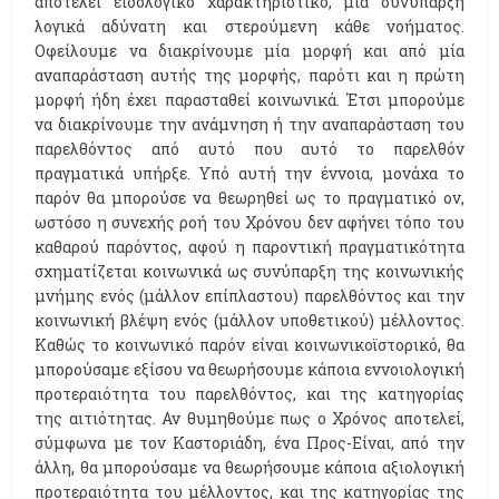
αποτελεί ειδολογικό χαρακτηριστικό, μία συνύπαρξη
λογικά αδύνατη και στερούμενη κάθε νοήματος.
Οφείλουμε να διακρίνουμε μία μορφή και από μία
αναπαράσταση αυτής της μορφής, παρότι και η πρώτη
μορφή ήδη έχει παρασταθεί κοινωνικά. Έτσι μπορούμε
να διακρίνουμε την ανάμνηση ή την αναπαράσταση του
παρελθόντος από αυτό που αυτό το παρελθόν
πραγματικά υπήρξε. Υπό αυτή την έννοια, μονάχα το
παρόν θα μπορούσε να θεωρηθεί ως το πραγματικό ον,
ωστόσο η συνεχής ροή του Χρόνου δεν αφήνει τόπο του
καθαρού παρόντος, αφού η παροντική πραγματικότητα
σχηματίζεται κοινωνικά ως συνύπαρξη της κοινωνικής
μνήμης ενός (μάλλον επίπλαστου) παρελθόντος και την
κοινωνική βλέψη ενός (μάλλον υποθετικού) μέλλοντος.
Καθώς το κοινωνικό παρόν είναι κοινωνικοϊστορικό, θα
μπορούσαμε εξίσου να θεωρήσουμε κάποια εννοιολογική
προτεραιότητα του παρελθόντος, και της κατηγορίας
της αιτιότητας. Αν θυμηθούμε πως ο Χρόνος αποτελεί,
σύμφωνα με τον Καστοριάδη, ένα Προς-Είναι, από την
άλλη, θα μπορούσαμε να θεωρήσουμε κάποια αξιολογική
προτεραιότητα του μέλλοντος, και της κατηγορίας της