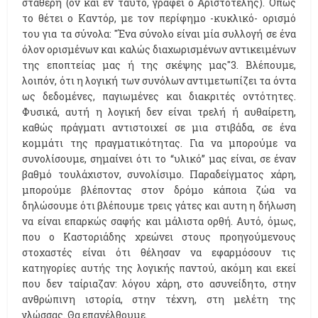
σταθερή (ον και εν ταυτό, γράφει ο Αριστοτέλης). Όπως
το θέτει ο Καντόρ, με τον περίφημο -κυκλικό- ορισμό
του για τα σύνολα: "Ένα σύνολο είναι μία συλλογή σε ένα
όλον ορισμένων και καλώς διαχωρισμένων αντικειμένων
της εποπτείας μας ή της σκέψης μας"3. Βλέπουμε,
λοιπόν, ότι η λογική των συνόλων αντιμετωπίζει τα όντα
ως δεδομένες, παγιωμένες και διακριτές οντότητες.
Φυσικά, αυτή η λογική δεν είναι τρελή ή αυθαίρετη,
καθώς πράγματι αντιστοιχεί σε μια στιβάδα, σε ένα
κομμάτι της πραγματικότητας. Για να μπορούμε να
συνολίσουμε, σημαίνει ότι το “υλικό” μας είναι, σε έναν
βαθμό τουλάχιστον, συνολίσιμο. Παραδείγματος χάρη,
μπορούμε βλέποντας στον δρόμο κάποια ζώα να
δηλώσουμε ότι βλέπουμε τρεις γάτες και αυτη η δήλωση
να είναι επαρκώς σαφής και μάλιστα ορθή. Αυτό, όμως,
που ο Καστοριάδης χρεώνει στους προηγούμενους
στοχαστές είναι ότι θέλησαν να εφαρμόσουν τις
κατηγορίες αυτής της λογικής παντού, ακόμη και εκεί
που δεν ταίριαζαν: λόγου χάρη, στο ασυνείδητο, στην
ανθρώπινη ιστορία, στην τέχνη, στη μελέτη της
γλώσσας. Θα επανέλθουμε.