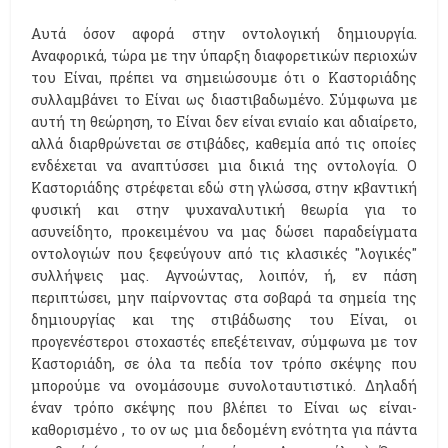
Αυτά όσον αφορά στην οντολογική δημιουργία.
Αναφορικά, τώρα με την ύπαρξη διαφορετικών περιοχών
του Είναι, πρέπει να σημειώσουμε ότι ο Καστοριάδης
συλλαμβάνει το Είναι ως διαστιβαδωμένο. Σύμφωνα με
αυτή τη θεώρηση, το Είναι δεν είναι ενιαίο και αδιαίρετο,
αλλά διαρθρώνεται σε στιβάδες, καθεμία από τις οποίες
ενδέχεται να αναπτύσσει μια δικιά της οντολογία. Ο
Καστοριάδης στρέφεται εδώ στη γλώσσα, στην κβαντική
φυσική και στην ψυχαναλυτική θεωρία για το
ασυνείδητο, προκειμένου να μας δώσει παραδείγματα
οντολογιών που ξεφεύγουν από τις κλασικές "λογικές"
συλλήψεις μας. Αγνοώντας, λοιπόν, ή, εν πάση
περιπτώσει, μην παίρνοντας στα σοβαρά τα σημεία της
δημιουργίας και της στιβάδωσης του Είναι, οι
προγενέστεροι στοχαστές επεξέτειναν, σύμφωνα με τον
Καστοριάδη, σε όλα τα πεδία τον τρόπο σκέψης που
μπορούμε να ονομάσουμε συνολοταυτιστικό. Δηλαδή
έναν τρόπο σκέψης που βλέπει το Είναι ως είναι-
καθορισμένο , το ον ως μια δεδομένη ενότητα για πάντα