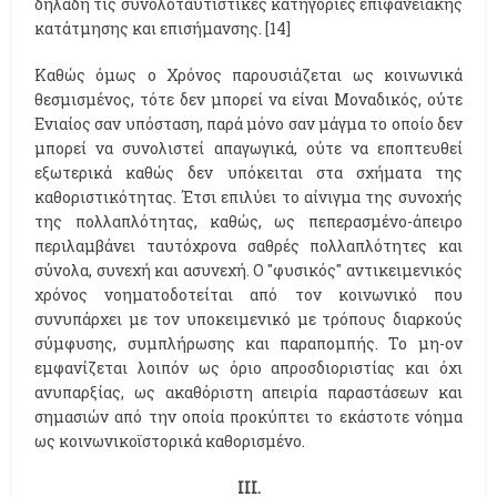
δηλαδή τις συνολοταυτιστικές κατηγορίες επιφανειακής
κατάτμησης και επισήμανσης. [14]
Καθώς όμως ο Χρόνος παρουσιάζεται ως κοινωνικά
θεσμισμένος, τότε δεν μπορεί να είναι Μοναδικός, ούτε
Ενιαίος σαν υπόσταση, παρά μόνο σαν μάγμα το οποίο δεν
μπορεί να συνολιστεί απαγωγικά, ούτε να εποπτευθεί
εξωτερικά καθώς δεν υπόκειται στα σχήματα της
καθοριστικότητας. Έτσι επιλύει το αίνιγμα της συνοχής
της πολλαπλότητας, καθώς, ως πεπερασμένο-άπειρο
περιλαμβάνει ταυτόχρονα σαθρές πολλαπλότητες και
σύνολα, συνεχή και ασυνεχή. Ο "φυσικός" αντικειμενικός
χρόνος νοηματοδοτείται από τον κοινωνικό που
συνυπάρχει με τον υποκειμενικό με τρόπους διαρκούς
σύμφυσης, συμπλήρωσης και παραπομπής. Το μη-ον
εμφανίζεται λοιπόν ως όριο απροσδιοριστίας και όχι
ανυπαρξίας, ως ακαθόριστη απειρία παραστάσεων και
σημασιών από την οποία προκύπτει το εκάστοτε νόημα
ως κοινωνικοϊστορικά καθορισμένο.
ΙΙΙ.