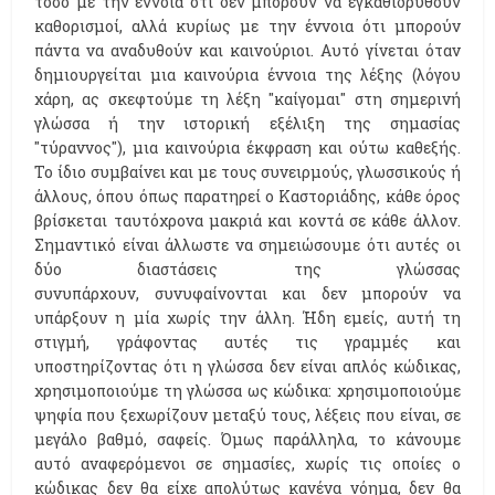
τόσο με την έννοια ότι δεν μπορούν να εγκαθιδρυθούν
καθορισμοί, αλλά κυρίως με την έννοια ότι μπορούν
πάντα να αναδυθούν και καινούριοι. Αυτό γίνεται όταν
δημιουργείται μια καινούρια έννοια της λέξης (λόγου
χάρη, ας σκεφτούμε τη λέξη "καίγομαι" στη σημερινή
γλώσσα ή την ιστορική εξέλιξη της σημασίας
"τύραννος"), μια καινούρια έκφραση και ούτω καθεξής.
Το ίδιο συμβαίνει και με τους συνειρμούς, γλωσσικούς ή
άλλους, όπου όπως παρατηρεί ο Καστοριάδης, κάθε όρος
βρίσκεται ταυτόχρονα μακριά και κοντά σε κάθε άλλον.
Σημαντικό είναι άλλωστε να σημειώσουμε ότι αυτές οι
δύο διαστάσεις της γλώσσας
συνυπάρχουν, συνυφαίνονται και δεν μπορούν να
υπάρξουν η μία χωρίς την άλλη. Ήδη εμείς, αυτή τη
στιγμή, γράφοντας αυτές τις γραμμές και
υποστηρίζοντας ότι η γλώσσα δεν είναι απλός κώδικας,
χρησιμοποιούμε τη γλώσσα ως κώδικα: χρησιμοποιούμε
ψηφία που ξεχωρίζουν μεταξύ τους, λέξεις που είναι, σε
μεγάλο βαθμό, σαφείς. Όμως παράλληλα, το κάνουμε
αυτό αναφερόμενοι σε σημασίες, χωρίς τις οποίες ο
κώδικας δεν θα είχε απολύτως κανένα νόημα, δεν θα