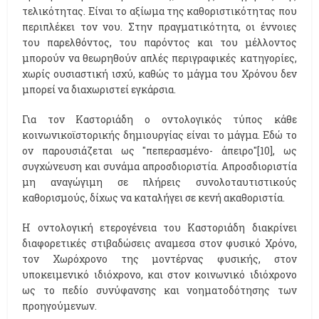
τελικότητας. Είναι το αξίωμα της καθοριστικότητας που
περιπλέκει τον νου. Στην πραγματικότητα, οι έννοιες
του παρελθόντος, του παρόντος και του μέλλοντος
μπορούν να θεωρηθούν απλές περιγραφικές κατηγορίες,
χωρίς ουσιαστική ισχύ, καθώς το μάγμα του Χρόνου δεν
μπορεί να διαχωριστεί εγκάρσια.
Για τον Καστοριάδη ο οντολογικός τύπος κάθε
κοινωνικοϊστορικής δημιουργίας είναι το μάγμα. Εδώ το
ον παρουσιάζεται ως "πεπερασμένο- άπειρο"[10], ως
συγχώνευση και συνάμα απροσδιοριστία. Απροσδιοριστία
μη αναγώγιμη σε πλήρεις συνολοταυτιστικούς
καθορισμούς, δίχως να καταλήγει σε κενή ακαθοριστία.
Η οντολογική ετερογένεια του Καστοριάδη διακρίνει
διαφορετικές στιβαδώσεις αναμεσα στον φυσικό Χρόνο,
τον Χωρόχρονο της μοντέρνας φυσικής, στον
υποκειμενικό ιδιόχρονο, και στον κοινωνικό ιδιόχρονο
ως το πεδίο συνύφανσης και νοηματοδότησης των
προηγούμενων.