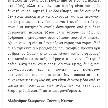
επιβάλλεται (δεν μπορεί κανείς από το είναι να περάσει
στο δέον), αλλά την κάνουμε επειδή είναι για εμάς
δυνατή και επιθυμητή. Όλα όσα είπαμε, μας δείχνουν ότι
δεν είναι απαραίτητο να ψάχνουμε για μια μηχανική
αιτιότητα μέσα στην Ιστορία, γιατί αυτή η αιτιότητα
είναι μια κατηγορία κακώς δανεισμένη από μια άλλη
οντολογική περιοχή. Μέσα στην ιστορία οι ίδιοι οι
άνθρωποι δημιουργούν τους νόμους τους. Δεν υπάρχει
εξωκοινωνική νόρμα, δεν υπάρχει νόμος του νόμου. Υπό
αυτή την έννοια ο μαρξισμός, που ακριβώς προσπάθησε
να βρει τον Νόμο της Ιστορίας, είναι η πλήρης εφαρμογή
της συνολοταυτιστικής σκέψης στο κοινωνικοϊστορικό
πεδίο. Αυτή ήταν και η αποτυχία του. Εμείς, όμως, που
αναγνωρίζουμε και τη λογική των μαγμάτων,
κατανοούμε ότι η ιστορία δεν υπόκειται στη
συνολοταυτιστική λογική, ότι είναι δυνατό μέσα από τη
μαγματική φαντασία των ανθρώπων να γεννηθούν
θεσμοί ριζικά νέοι. Γι' αυτό και αγωνιζόμαστε.
Αλέξανδρος Σχισμένος
-
Γιάννης Κτενάς