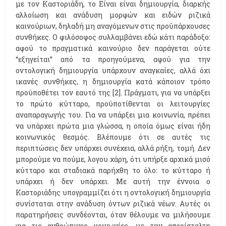
με τον Καστοριάδη, το Είναι είναι δημιουργία, διαρκής
αλλοίωση και ανάδυση μορφών και ειδών ριζικά
καινούριων, δηλαδή μη αναγόμενων στις προϋπάρχουσες
συνθήκες. Ο φιλόσοφος συλλαμβάνει εδώ κάτι παράδοξο:
αφού το πραγματικά καινούριο δεν παράγεται ούτε
“εξηγείται” από τα προηγούμενα, αφού για την
οντολογική δημιουργία υπάρχουν αναγκαίες, αλλά όχι
ικανές συνθήκες, η δημιουργία κατά κάποιον τρόπο
προϋποθέτει τον εαυτό της [2]. Πράγματι, για να υπάρξει
το πρώτο κύτταρο, προϋποτίθενται οι λειτουργίες
αναπαραγωγής του. Για να υπάρξει μια κοινωνία, πρέπει
να υπάρχει πρώτα μια γλώσσα, η οποία όμως είναι ήδη
κοινωνικός θεσμός. Βλέπουμε ότι σε αυτές τις
περιπτώσεις δεν υπάρχει συνέχεια, αλλά ρήξη, τομή. Δεν
μπορούμε να πούμε, λογου χάρη, ότι υπήρξε αρχικά μισό
κύτταρο και σταδιακά παρήχθη το όλο: το κύτταρο ή
υπάρχει ή δεν υπάρχει. Με αυτή την έννοια ο
Καστοριάδης υπογραμμίζει ότι η οντολογική δημιουργία
συνίσταται στην ανάδυση όντων ριζικά νέων. Αυτές οι
παρατηρήσεις συνδέονται, όταν θέλουμε να μιλήσουμε
για τις ανθρώπινες κοινωνίες, με την απερίσταλτη