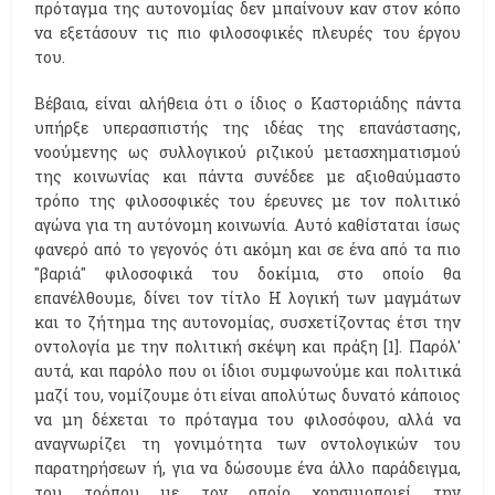
πρόταγμα της αυτονομίας δεν μπαίνουν καν στον κόπο
να εξετάσουν τις πιο φιλοσοφικές πλευρές του έργου
του.
Βέβαια, είναι αλήθεια ότι ο ίδιος ο Καστοριάδης πάντα
υπήρξε υπερασπιστής της ιδέας της επανάστασης,
νοούμενης ως συλλογικού ριζικού μετασχηματισμού
της κοινωνίας και πάντα συνέδεε με αξιοθαύμαστο
τρόπο της φιλοσοφικές του έρευνες με τον πολιτικό
αγώνα για τη αυτόνομη κοινωνία. Αυτό καθίσταται ίσως
φανερό από το γεγονός ότι ακόμη και σε ένα από τα πιο
"βαριά" φιλοσοφικά του δοκίμια, στο οποίο θα
επανέλθουμε, δίνει τον τίτλο Η λογική των μαγμάτων
και το ζήτημα της αυτονομίας, συσχετίζοντας έτσι την
οντολογία με την πολιτική σκέψη και πράξη [1]. Παρόλ'
αυτά, και παρόλο που οι ίδιοι συμφωνούμε και πολιτικά
μαζί του, νομίζουμε ότι είναι απολύτως δυνατό κάποιος
να μη δέχεται το πρόταγμα του φιλοσόφου, αλλά να
αναγνωρίζει τη γονιμότητα των οντολογικών του
παρατηρήσεων ή, για να δώσουμε ένα άλλο παράδειγμα,
του τρόπου με τον οποίο χρησιμοποιεί την