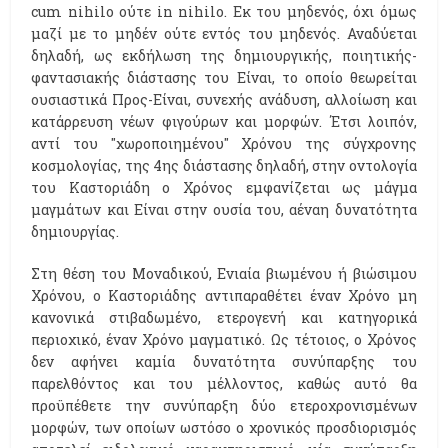
cum nihilo ούτε in nihilo. Εκ του μηδενός, όχι όμως
μαζί με το μηδέν ούτε εντός του μηδενός. Αναδύεται
δηλαδή, ως εκδήλωση της δημιουργικής, ποιητικής-
φαντασιακής διάστασης του Είναι, το οποίο θεωρείται
ουσιαστικά Προς-Είναι, συνεχής ανάδυση, αλλοίωση και
κατάρρευση νέων φιγούρων και μορφών. Έτσι λοιπόν,
αντί του "χωροποιημένου" Χρόνου της σύγχρονης
κοσμολογίας, της 4ης διάστασης δηλαδή, στην οντολογία
του Καστοριάδη ο Χρόνος εμφανίζεται ως μάγμα
μαγμάτων και Είναι στην ουσία του, αέναη δυνατότητα
δημιουργίας.
Στη θέση του Μοναδικού, Ενιαία βιωμένου ή βιώσιμου
Χρόνου, ο Καστοριάδης αντιπαραθέτει έναν Χρόνο μη
κανονικά στιβαδωμένο, ετερογενή και κατηγορικά
περιοχικό, έναν Χρόνο μαγματικό. Ως τέτοιος, ο Χρόνος
δεν αφήνει καμία δυνατότητα συνύπαρξης του
παρελθόντος και του μέλλοντος, καθώς αυτό θα
προϋπέθετε την συνύπαρξη δύο ετεροχρονισμένων
μορφών, των οποίων ωστόσο ο χρονικός προσδιορισμός