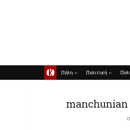
Κ
Πόλη
Πολιτική
Πολ
manchunian 
1