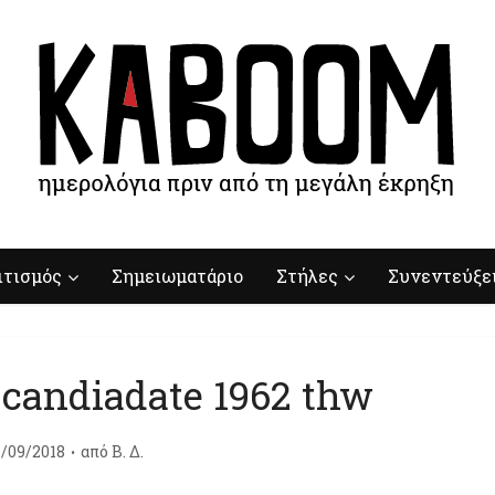
ιτισμός
Σημειωματάριο
Στήλες
Συνεντεύξε
candiadate 1962 thw
1/09/2018
από
Β. Δ.