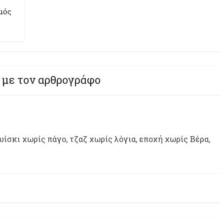
μός
 με τον αρθρογράφο
ίσκι χωρίς πάγο, τζαζ χωρίς λόγια, εποχή χωρίς Βέρα,