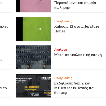
ία
Περιεχόμενα και σημεία
πώλησης
Εκδηλώσεις
λακες
Kaboom 12 στο Literature
House
Ανάλυση
Μετα-αποκαλυπτική εποχή
ία
Εκδηλώσεις
Εκδήλωση: Gen Z και
ια το
Millennials. Γενιές που
δυσφορ