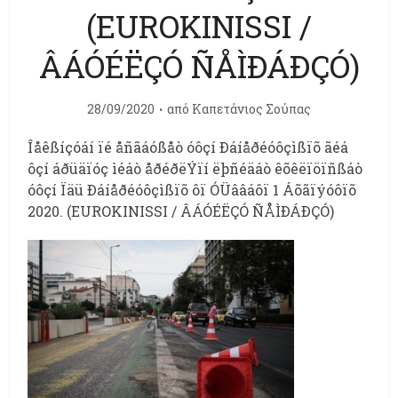
(EUROKINISSI /
ÂÁÓÉËÇÓ ÑÅÌÐÁÐÇÓ)
28/09/2020
από
Καπετάνιος Σούπας
Îåêßíçóáí ïé åñãáóßåò óôçí Ðáíåðéóôçìßïõ ãéá
ôçí áðüäïóç ìéáò åðéðëÝïí ëþñéäáò êõêëïöïñßáò
óôçí Ïäü Ðáíåðéóôçìßïõ ôï ÓÜââáôï 1 Áõãïýóôïõ
2020. (EUROKINISSI / ÂÁÓÉËÇÓ ÑÅÌÐÁÐÇÓ)