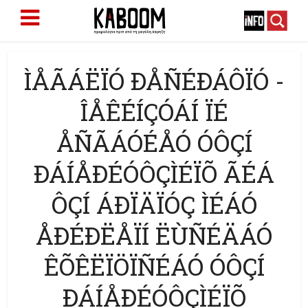
ÌÅÃÁËÏÓ ÐÅÑÉÐÁÔÏÓ -
ÎÅÊÉÍÇÓÁÍ ÏÉ
ÅÑÃÁÓÉÅÓ ÓÔÇÍ
ÐÁÍÅÐÉÓÔÇÌÉÏÕ ÃÉÁ
ÔÇÍ ÁÐÏÄÏÓÇ ÌÉÁÓ
ÅÐÉÐËÅÏÍ ËÙÑÉÄÁÓ
ÊÕÊËÏÖÏÑÉÁÓ ÓÔÇÍ
ÐÁÍÅÐÉÓÔÇÌÉÏÕ