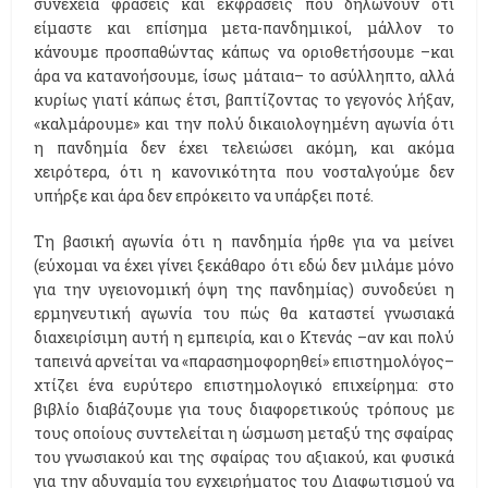
συνέχεια φράσεις και εκφράσεις που δηλώνουν ότι
είμαστε και επίσημα μετα-πανδημικοί, μάλλον το
κάνουμε προσπαθώντας κάπως να οριοθετήσουμε –και
άρα να κατανοήσουμε, ίσως μάταια– το ασύλληπτο, αλλά
κυρίως γιατί κάπως έτσι, βαπτίζοντας το γεγονός λήξαν,
«καλμάρουμε» και την πολύ δικαιολογημένη αγωνία ότι
η πανδημία δεν έχει τελειώσει ακόμη, και ακόμα
χειρότερα, ότι η κανονικότητα που νοσταλγούμε δεν
υπήρξε και άρα δεν επρόκειτο να υπάρξει ποτέ.
Τη βασική αγωνία ότι η πανδημία ήρθε για να μείνει
(εύχομαι να έχει γίνει ξεκάθαρο ότι εδώ δεν μιλάμε μόνο
για την υγειονομική όψη της πανδημίας) συνοδεύει η
ερμηνευτική αγωνία του πώς θα καταστεί γνωσιακά
διαχειρίσιμη αυτή η εμπειρία, και ο Κτενάς –αν και πολύ
ταπεινά αρνείται να «παρασημοφορηθεί» επιστημολόγος–
χτίζει ένα ευρύτερο επιστημολογικό επιχείρημα: στο
βιβλίο διαβάζουμε για τους διαφορετικούς τρόπους με
τους οποίους συντελείται η ώσμωση μεταξύ της σφαίρας
του γνωσιακού και της σφαίρας του αξιακού, και φυσικά
για την αδυναμία του εγχειρήματος του Διαφωτισμού να