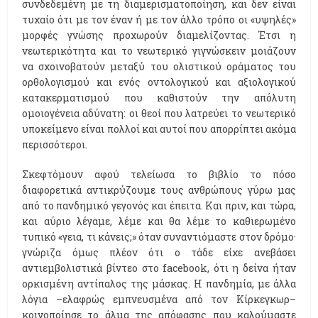
συνδεδεμένη με τη διαμερισματοποίηση, και δεν είναι
τυχαίο ότι με τον έναν ή με τον άλλο τρόπο οι «υψηλές»
μορφές γνώσης προχωρούν διαμελίζοντας. Έτσι η
νεωτερικότητα και το νεωτερικό γιγνώσκειν μοιάζουν
να σχοινοβατούν μεταξύ του ολιστικού οράματος του
ορθολογισμού και ενός οντολογικού και αξιολογικού
κατακερματισμού που καθιστούν την απόλυτη
ομοιογένεια αδύνατη: οι θεοί που λατρεύει το νεωτερικό
υποκείμενο είναι πολλοί και αυτοί που απορρίπτει ακόμα
περισσότεροι.
Σκεφτόμουν αφού τελείωσα το βιβλίο το πόσο
διαφορετικά αντικρύζουμε τους ανθρώπους γύρω μας
από το πανδημικό γεγονός και έπειτα. Και πριν, και τώρα,
και αύριο λέγαμε, λέμε και θα λέμε το καθιερωμένο
τυπικό «γεια, τι κάνεις;» όταν συναντιόμαστε στον δρόμο·
γνώριζα όμως πλέον ότι ο τάδε είχε ανεβάσει
αντιεμβολιστικά βίντεο στο facebook, ότι η δείνα ήταν
ορκισμένη αντίπαλος της μάσκας. Η πανδημία, με άλλα
λόγια –ελαφρώς εμπνευσμένα από τον Κίρκεγκωρ–
κοινοποίησε το άλμα της απόφασης που καλούμαστε