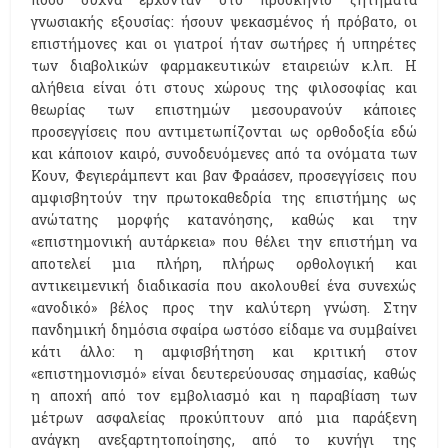
γνωσιακής εξουσίας: ήσουν ψεκασμένος ή πρόβατο, οι
επιστήμονες και οι γιατροί ήταν σωτήρες ή υπηρέτες
των διαβολικών φαρμακευτικών εταιρειών κ.λπ. Η
αλήθεια είναι ότι στους χώρους της φιλοσοφίας και
θεωρίας των επιστημών μεσουρανούν κάποιες
προσεγγίσεις που αντιμετωπίζονται ως ορθοδοξία εδώ
και κάποιον καιρό, συνοδευόμενες από τα ονόματα των
Κουν, Φεγιεράμπεντ και βαν Φραάσεν, προσεγγίσεις που
αμφισβητούν την πρωτοκαθεδρία της επιστήμης ως
ανώτατης μορφής κατανόησης, καθώς και την
«επιστημονική αυτάρκεια» που θέλει την επιστήμη να
αποτελεί μια πλήρη, πλήρως ορθολογική και
αντικειμενική διαδικασία που ακολουθεί ένα συνεχώς
«ανοδικό» βέλος προς την καλύτερη γνώση. Στην
πανδημική δημόσια σφαίρα ωστόσο είδαμε να συμβαίνει
κάτι άλλο: η αμφισβήτηση και κριτική στον
«επιστημονισμό» είναι δευτερεύουσας σημασίας, καθώς
η αποχή από τον εμβολιασμό και η παραβίαση των
μέτρων ασφαλείας προκύπτουν από μια παράξενη
ανάγκη ανεξαρτητοποίησης, από το κυνήγι της