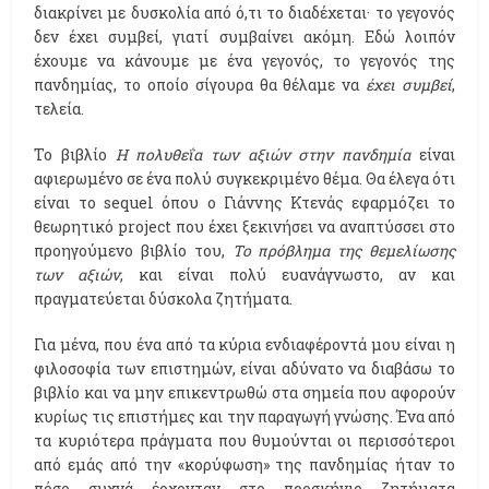
διακρίνει με δυσκολία από ό,τι το διαδέχεται· το γεγονός
δεν έχει συμβεί, γιατί συμβαίνει ακόμη. Εδώ λοιπόν
έχουμε να κάνουμε με ένα γεγονός, το γεγονός της
πανδημίας, το οποίο σίγουρα θα θέλαμε να
έχει συμβεί
,
τελεία.
Το βιβλίο
Η πολυθεΐα των αξιών στην πανδημία
είναι
αφιερωμένο σε ένα πολύ συγκεκριμένο θέμα. Θα έλεγα ότι
είναι το sequel όπου ο Γιάννης Κτενάς εφαρμόζει το
θεωρητικό project που έχει ξεκινήσει να αναπτύσσει στο
προηγούμενο βιβλίο του,
Το πρόβλημα της θεμελίωσης
των αξιών
, και είναι πολύ ευανάγνωστο, αν και
πραγματεύεται δύσκολα ζητήματα.
Για μένα, που ένα από τα κύρια ενδιαφέροντά μου είναι η
φιλοσοφία των επιστημών, είναι αδύνατο να διαβάσω το
βιβλίο και να μην επικεντρωθώ στα σημεία που αφορούν
κυρίως τις επιστήμες και την παραγωγή γνώσης. Ένα από
τα κυριότερα πράγματα που θυμούνται οι περισσότεροι
από εμάς από την «κορύφωση» της πανδημίας ήταν το
πόσο συχνά έρχονταν στο προσκήνιο ζητήματα