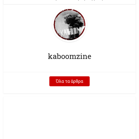
kaboomzine
Όλα τα άρθρα