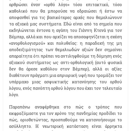
αρθρώσει έναν «ορθό λόγο» τόσο επιτακτικό, τόσο
καθολικό που θα μπορούσε να εδραιώσει ή έστω να
αποφανθεί για τις βασικότερες αρχές που θεμελιώνουν
τα αξιακά μας συστήματα. Εδώ είναι από τα σημεία που
εκδηλώνεται έντονα η αγάπη του Γιάννη Κτενά για τον
Βέμπερ, αλλά και που αρχίζει να αποσαφηνίζεται η σχέση
«ανορθολογισμού» και πολυθεΐας: η παραδοχή της μη
αποδειξιμότητας των θεμελιωδών αξιών δεν σημαίνει
απαραίτητα ότι πρέπει να αντιληφθούμε τη δόμηση ενός
αξιακού συστήματος ως αντι-ορθολογική (αυτό φυσικά
δεν θα άρεσε καθόλου στον Βέμπερ), αλλά οι αξίες
διαθέτουν πράγματι μια απριορική υφή που τρομάζει τον
υπέρμαχο μιας ασφυκτικής κατανόησης του ορθού
λόγου, ενός πανόπτη ορθού λόγου που έχει τον τελευταίο
λόγο.
Παραπάνω αναφέρθηκα στο πώς ο τρόπος που
εκφραζόμαστε για τον χρόνο της πανδημίας προδίδει το
πώς, οριοθετώντας, προσπαθούμε να κατανοήσουμε το
ασύλληπτο. Η νεωτερική κατάσταση είναι άρρηκτα