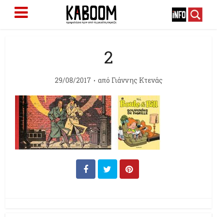
2
29/08/2017
από
Γιάννης Κτενάς