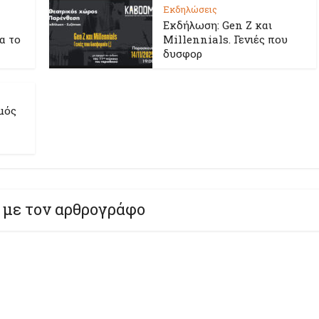
Εκδηλώσεις
Εκδήλωση: Gen Z και
ια το
Millennials. Γενιές που
δυσφορ
μός
 με τον αρθρογράφο