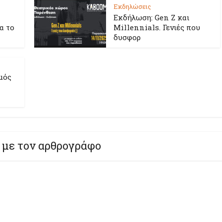
Εκδηλώσεις
Εκδήλωση: Gen Z και
ια το
Millennials. Γενιές που
δυσφορ
μός
 με τον αρθρογράφο