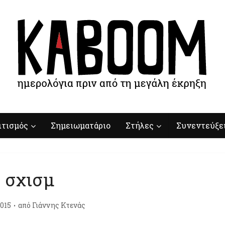
ιτισμός
Σημειωματάριο
Στήλες
Συνεντεύξε
σχισμ
015
από
Γιάννης Κτενάς