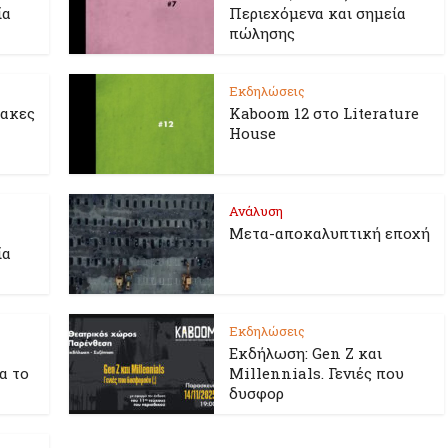
ία
Περιεχόμενα και σημεία
πώλησης
Εκδηλώσεις
λακες
Kaboom 12 στο Literature
House
Ανάλυση
Μετα-αποκαλυπτική εποχή
ία
Εκδηλώσεις
Εκδήλωση: Gen Z και
ια το
Millennials. Γενιές που
δυσφορ