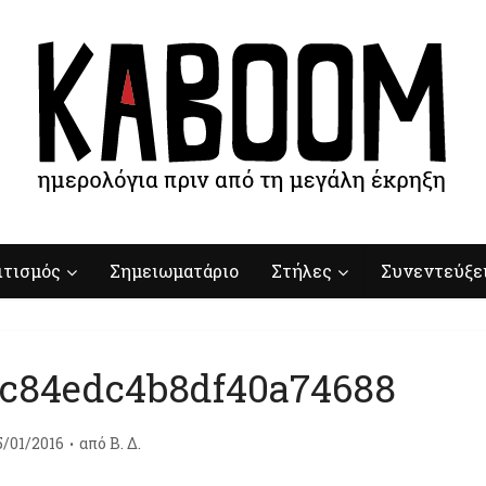
ιτισμός
Σημειωματάριο
Στήλες
Συνεντεύξε
8c84edc4b8df40a74688
5/01/2016
από
Β. Δ.