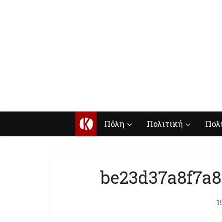
Κ
Πόλη
Πολιτική
Πολ
be23d37a8f7a
1