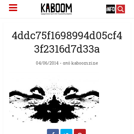
4ddc75f1698994d05cf4
3f2316d7d33a
04/06/2014
από
kaboomzine