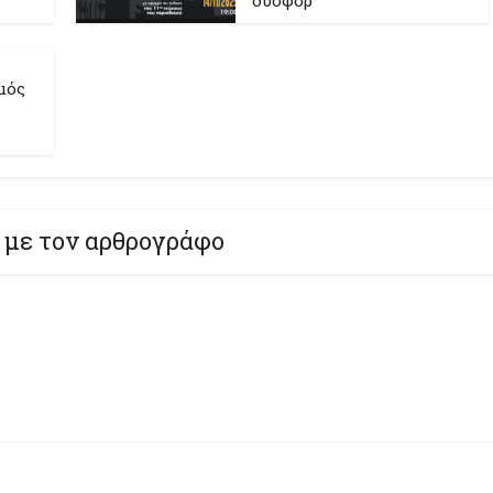
δυσφορ
μός
 με τον αρθρογράφο