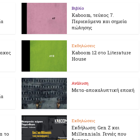
Βιβλίο
Kaboom, τεύχος 7.
ία
Περιεχόμενα και σημεία
πώλησης
Εκδηλώσεις
λακες
Kaboom 12 στο Literature
House
Ανάλυση
Μετα-αποκαλυπτική εποχή
ία
Εκδηλώσεις
Εκδήλωση: Gen Z και
ια το
Millennials. Γενιές που