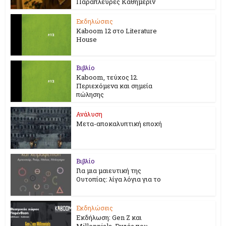
Παράπλευρες Καθημεριν
Εκδηλώσεις
Kaboom 12 στο Literature
House
Βιβλίο
Kaboom, τεύχος 12.
Περιεχόμενα και σημεία
πώλησης
Ανάλυση
Μετα-αποκαλυπτική εποχή
Βιβλίο
Για μια μαιευτική της
Ουτοπίας: λίγα λόγια για το
Εκδηλώσεις
Εκδήλωση: Gen Z και
Millennials. Γενιές που