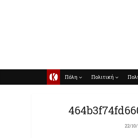
Κ
Πόλη
Πολιτική
Πολ
464b3f74fd66
22/10