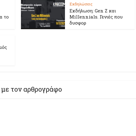
Εκδηλώσεις
Εκδήλωση: Gen Z και
ια το
Millennials. Γενιές που
δυσφορ
μός
 με τον αρθρογράφο