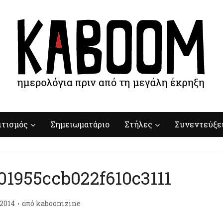
ιτισμός
Σημειωματάριο
Στήλες
Συνεντεύξε
01955ccb022f610c3111
/2014
από
kaboomzine